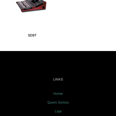
SD9T
LINKS
Home
Quem Somos
Loja