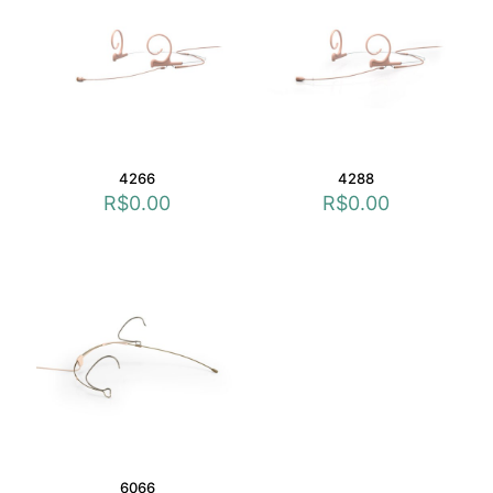
4266
4288
R$
0.00
R$
0.00
6066