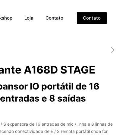
kshop
Loja
Contato
Contato
ante A168D STAGE
ansor IO portátil de 16
entradas e 8 saídas
/ S expansora de 16 entradas de mic / linha e 8 linhas de
necendo conectividade de E / S remota portátil onde for