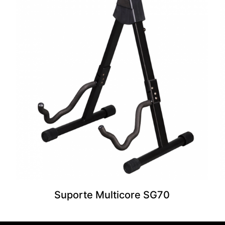
E-
Salvar meu
mail
*
navegador para
eu comentar.
Suporte Multicore SG70