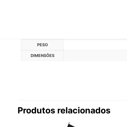
PESO
DIMENSÕES
Não há avaliações ai
Seja o primeir
Produtos relacionados
O seu endereço de e-