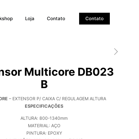
kshop
Loja
Contato
Contato
nsor Multicore DB023
B
ORE
– EXTENSOR P/ CAIXA C/ REGULAGEM ALTURA
ESPECIFICAÇÕES
ALTURA: 800-1340mm
MATERIAL: AÇO
PINTURA: EPOXY