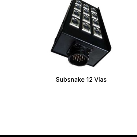
Sua avaliação
*
Nome
*
Subsnake 12 Vias