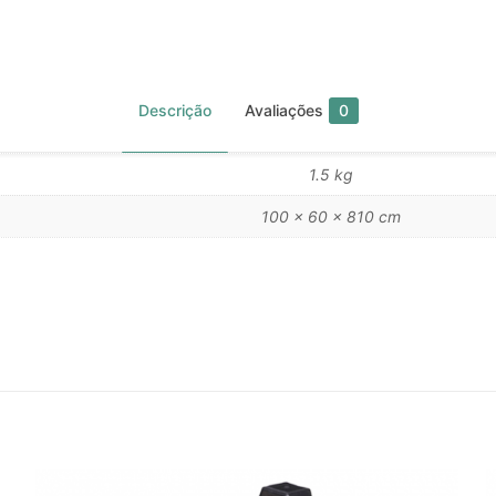
Descrição
Avaliações
0
1.5 kg
100 × 60 × 810 cm
Avaliações
nda.
o a avaliar “Extensor Multicore DB023 B”
mail não será publicado.
Campos obrigatórios são marcados com
*