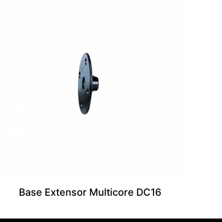
s dados neste
 a próxima vez que
Base Extensor Multicore DC16