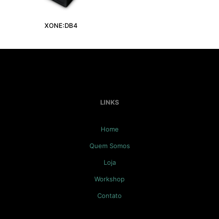
E-
mail
*
XONE:DB4
Salvar meus dados neste navegador para a próxima vez
que eu comentar.
LINKS
Home
Quem Somos
Loja
Workshop
Contato