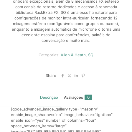
onboard excepcionais, além de 8 mecanismos FX estéreo
com canais de retorno dedicados e acesso à renomada
biblioteca RackExtra FX. SQ é uma escolha natural para
configurações de monitor intra-auricular, fornecendo 12
mixagens estéreo (configuráveis ​​como grupos ou auxes),
enquanto a mixagem automática de microfone o torna uma
excelente escolha para conferências, painéis de
conversação e muito mais.
Categorias:
Allen & Heath
,
SQ
Share
Descrição
Avaliações
0
[qode_advanced_image_gallery type=”masonry”
enable_image_shadow=”no” image_behavior=”lightbox”
enable_icon=”yes” number_of_columns=”four”
space_between_items=”large”
images=”987,988,989,990,991,992,993,994,995″