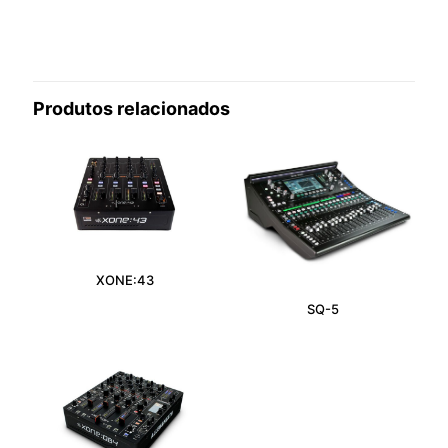
Não há avaliações ainda.
Seja o primeiro a avaliar “SQ-6”
Produtos relacionados
O seu endereço de e-mail não será publicado.
Campos
obrigatórios são marcados com
*
Sua avaliação
*
XONE:43
SQ-5
Nome
*