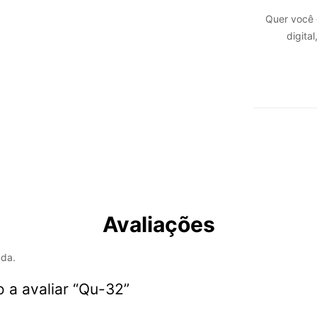
Quer você 
digita
Avaliações
nda.
o a avaliar “Qu-32”